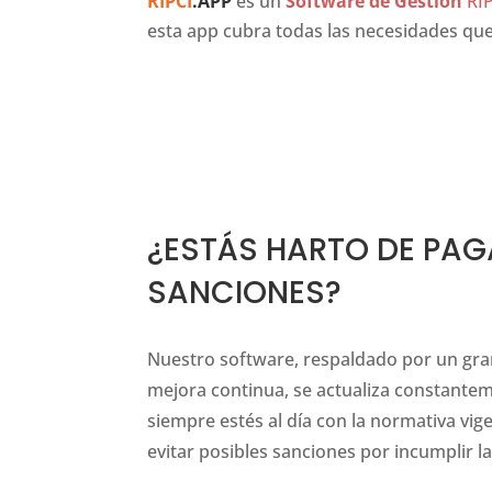
RIPCI
.APP
es un
Software de Gestión
RIP
esta app cubra todas las necesidades que
sells the best
https://www.tomfordreplica.ru/
is undoubted
¿ESTÁS HARTO DE PAG
SANCIONES?
Nuestro software, respaldado por un gran
mejora continua, se actualiza constante
siempre estés al día con la normativa vig
evitar posibles sanciones por incumplir 