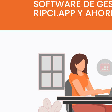
SOFTWARE DE GE
RIPCI.APP Y AHO