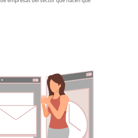
 de empresas del sector que hacen que
e control at least forty years.