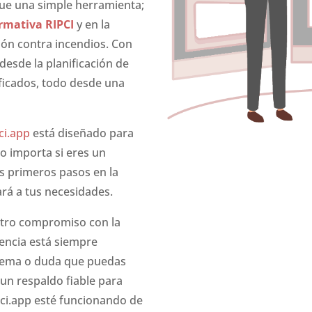
que una simple herramienta;
rmativa RIPCI
y en la
ión contra incendios. Con
 desde la planificación de
ificados, todo desde una
ci.app
está diseñado para
 no importa si eres un
us primeros pasos en la
ará a tus necesidades.
stro compromiso con la
encia está siempre
blema o duda que puedas
 un respaldo fiable para
pci.app esté funcionando de