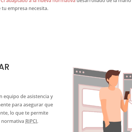
CI adaptado a la nueva normativa
desarrollado de la mano
 tu empresa necesita.
ly synchronised with their have significance.
e cigarette
tak
AR
 equipo de asistencia y
mente para asegurar que
ente, lo que te permite
la normativa
RIPCI
.