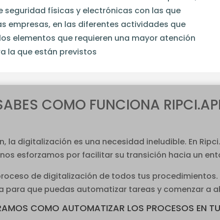
 seguridad físicas y electrónicas con las que
s empresas, en las diferentes actividades que
uellos elementos que requieren una mayor atención
a la que están previstos
SABES COMO FUNCIONA RIPCI.AP
 la digitalización es una necesidad ineludible. En Rip
 nos esforzamos por facilitar su transición hacia un ent
proceso de digitalización de todos tus procedimientos.
a para que puedas automatizar tareas y comenzar a ah
RAMOS COMO AUTOMATIZAR LOS PROCESOS EN TU