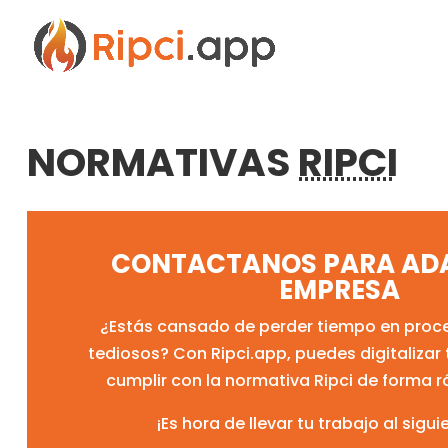
NORMATIVAS
RIPCI
CONTACTANOS PARA AD
EMPRESA
¿Estás cansado de perder tiempo en proc
tediosos? Con Ripci.app, puedes digitalizar
cumplir con la normativa Ripci de forma rá
¡Es hora de llevar tu trabajo al sigui