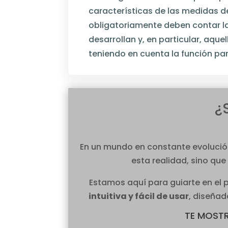
características de las medidas de
obligatoriamente deben contar la
desarrollan y, en particular, aq
teniendo en cuenta la función par
¿
En un mundo en constante evolución,
esta realidad, sino que
Estamos aquí para guiarte en el 
intuitiva y fácil de usar
, diseñad
TE MOST