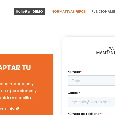
Solicitar DEMO
NORMATIVAS RIPCI
FUNCIONAMI
¿YA
MANTENI
APTAR TU
esos manuales y
 tus operaciones y
pida y sencilla.
ente nivel!