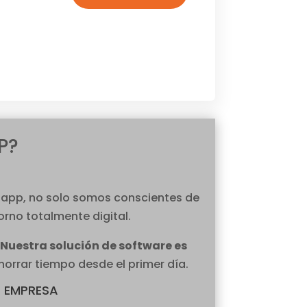
P?
ci.app, no solo somos conscientes de
orno totalmente digital.
Nuestra solución de software es
orrar tiempo desde el primer día.
 EMPRESA