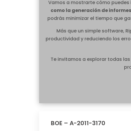
Vamos a mostrarte cómo puedes in
como la generación de informe
podrás minimizar el tiempo que gas
Más que un simple software, Ri
productividad y reduciendo los erro
Te invitamos a explorar todas las
pr
BOE – A-2011-3170