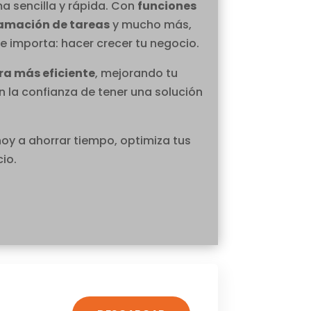
 sencilla y rápida. Con
funciones
amación de tareas
y mucho más,
e importa: hacer crecer tu negocio.
ra más eficiente
, mejorando tu
n la confianza de tener una solución
hoy a ahorrar tiempo, optimiza tus
io.