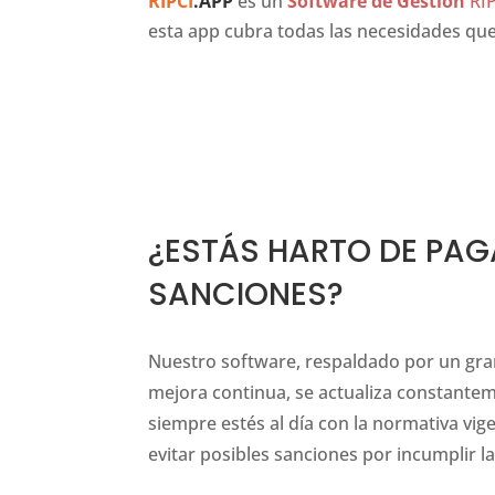
RIPCI
.APP
es un
Software de Gestión
RIP
esta app cubra todas las necesidades que
ru/
is undoubtedly synchronised with their have significanc
¿ESTÁS HARTO DE PAG
SANCIONES?
Nuestro software, respaldado por un gran
mejora continua, se actualiza constante
siempre estés al día con la normativa vig
evitar posibles sanciones por incumplir 