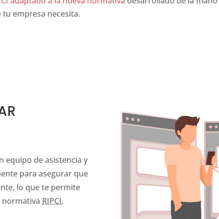
CI adaptado a la nueva normativa
desarrollado de la mano
 tu empresa necesita.
e.
e cigarette
take control at least forty years.
AR
 equipo de asistencia y
mente para asegurar que
ente, lo que te permite
la normativa
RIPCI
.