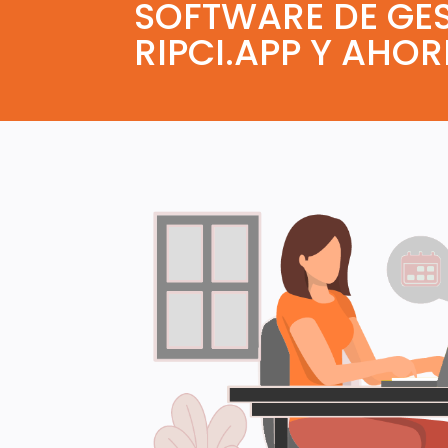
SOFTWARE DE GE
RIPCI.APP Y AHO