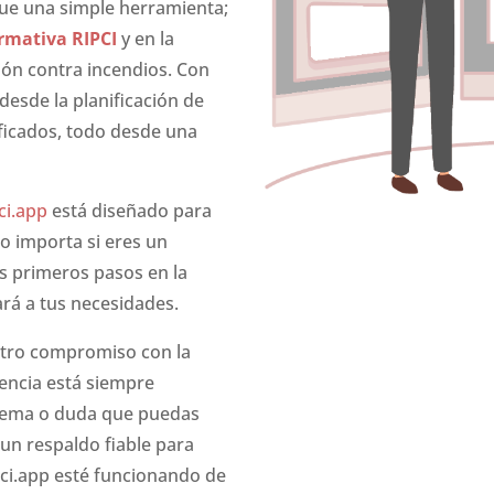
que una simple herramienta;
rmativa RIPCI
y en la
ión contra incendios. Con
 desde la planificación de
ificados, todo desde una
ci.app
está diseñado para
 no importa si eres un
us primeros pasos en la
ará a tus necesidades.
stro compromiso con la
encia está siempre
blema o duda que puedas
 un respaldo fiable para
pci.app esté funcionando de