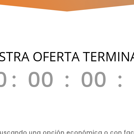
STRA OFERTA TERMINA
0
:
00
:
00
:
Hora(s)
Minuto(s)
buscando una opción económica o con fac